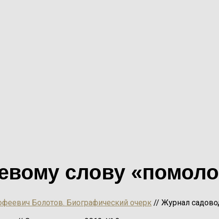
евому слову «помоло
офеевич Болотов. Биографический очерк
// Журнал садоводс