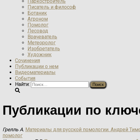
Паркостроитель
Писатель и философ
Ботаник
Агроном
Помолог
Лесовод
Врачеватель
Метеоролог
Изобретатель
Художник
Сочинения
Публикации о нем
Видеоматериалы
События
Найти:
Публикации по ключ
Грелль А.
Материалы для русской помологии. Андрей Тим
помолог