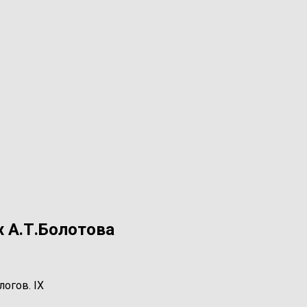
х А.Т.Болотова
огов. IX