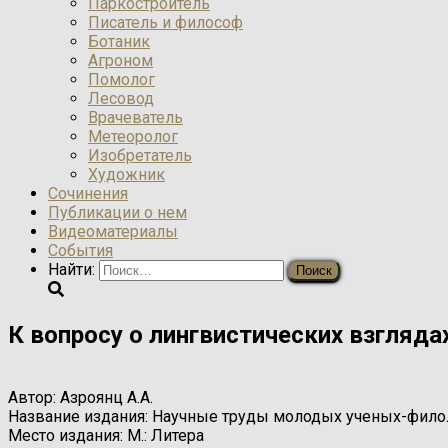
Паркостроитель
Писатель и философ
Ботаник
Агроном
Помолог
Лесовод
Врачеватель
Метеоролог
Изобретатель
Художник
Сочинения
Публикации о нем
Видеоматериалы
События
Найти:
К вопросу о лингвистических взгляда
Автор:
Азроянц А.А.
Название издания:
Научные труды молодых ученых-филол
Место издания:
М.: Литера