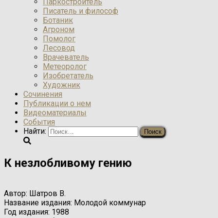
Паркостроитель
Писатель и философ
Ботаник
Агроном
Помолог
Лесовод
Врачеватель
Метеоролог
Изобретатель
Художник
Сочинения
Публикации о нем
Видеоматериалы
События
Найти:
К незлобливому гению
Автор:
Шатров В.
Название издания:
Молодой коммунар
Год издания:
1988